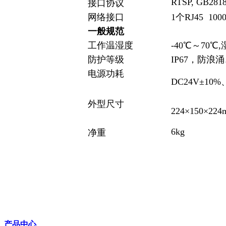
RTSP, GB281
接口协议
网络接口
1个RJ45 1
一般规范
工作温湿度
-40℃～70℃
防护等级
IP67，防浪
电源功耗
DC24V±10%
外型尺寸
224×150×224
6kg
净重
产品中心