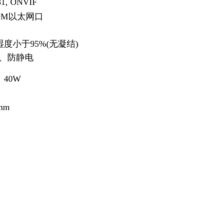
81, ONVIF
000M以太网口
,湿度小于95%(无凝结)
涌、防静电
、40W
mm