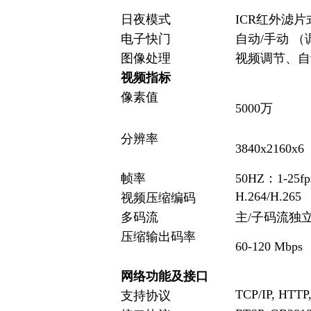
日夜模式
ICR红外滤片
电子快门
自动/手动 （调节
图像处理
视频调节、自
视频指标
像素值
5000万
分辨率
3840x2160x6
帧率
50HZ：1-25fp
H.264/H.265
视频压缩编码
多码流
主/子码流独
压缩输出码率
60-120 Mbps
网络功能及接口
TCP/IP, HTTP
支持协议